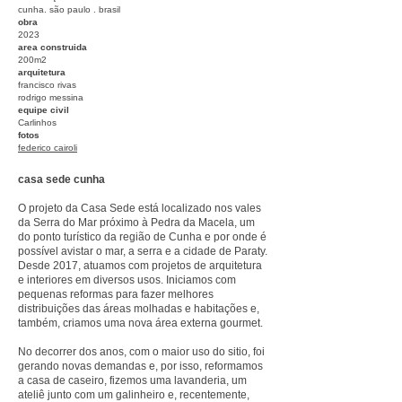
cunha. são paulo . brasil
obra
2023​
area construida
200m2
arquitetura
francisco rivas
rodrigo messina​
equipe civil
Carlinhos
fotos
federico cairoli
casa sede cunha
O projeto da Casa Sede está localizado nos vales
da Serra do Mar próximo à Pedra da Macela, um
do ponto turístico da região de Cunha e por onde é
possível avistar o mar, a serra e a cidade de Paraty.
Desde 2017, atuamos com projetos de arquitetura
e interiores em diversos usos. Iniciamos com
pequenas reformas para fazer melhores
distribuições das áreas molhadas e habitações e,
também, criamos uma nova área externa gourmet.
No decorrer dos anos, com o maior uso do sitio, foi
gerando novas demandas e, por isso, reformamos
a casa de caseiro, fizemos uma lavanderia, um
ateliê junto com um galinheiro e, recentemente,