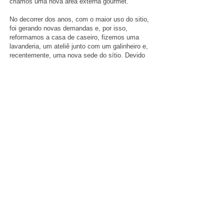
criamos uma nova área externa gourmet.
No decorrer dos anos, com o maior uso do sitio,
foi gerando novas demandas e, por isso,
reformamos a casa de caseiro, fizemos uma
lavanderia, um ateliê junto com um galinheiro e,
recentemente, uma nova sede do sítio. Devido
a legislação ambiental local e a proximidade
com um riacho a área é de proteção ambiental
e, por isso, não é possível construir obras
novas. Devido a essa condição foi necessário
preservar as volumetrias existentes das
construções antigas, mas adaptando a seus
novos usos.
Todas as construções foram realizadas com
mão de obra e material local. Os tijolos foram
feitos pelos oleiros de Cunha, o Zé Tabuinha e o
Burrico. Boa parte das madeiras utilizadas
foram retiradas de eucaliptos do próprio sitio e
produzidas in loco com o Leco especialista em
corte de madeira. E a obra feita por mestres de
obra que trabalharam há mais de 40 anos faz
obra pela região. Essa abertura do escritório e
dos clientes para o trabalho local traz a