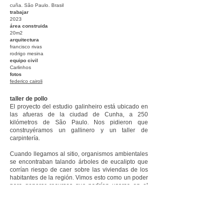
cuña. São Paulo. Brasil
trabajar
2023
área construida
20m2
arquitectura
francisco rivas
rodrigo mesina
equipo civil
Carlinhos
fotos
federico cairoli
taller de pollo
El proyecto del estudio galinheiro está ubicado en
las afueras de la ciudad de Cunha, a 250
kilómetros de São Paulo. Nos pidieron que
construyéramos un gallinero y un taller de
carpintería.
Cuando llegamos al sitio, organismos ambientales
se encontraban talando árboles de eucalipto que
corrían riesgo de caer sobre las viviendas de los
habitantes de la región. Vimos esto como un poder
para generar recursos que podrían usarse en el
proyecto, con el fin de transformar lo que antes era
un problema en una oportunidad. Para ello,
hablamos con trabajadores locales, expertos en
tala y tratamiento de árboles, para producir los