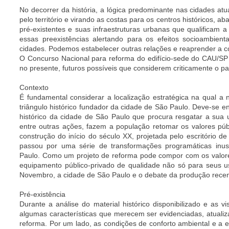
No decorrer da história, a lógica predominante nas cidades a
pelo território e virando as costas para os centros históricos, 
pré-existentes e suas infraestruturas urbanas que qualificam a
essas preexistências alertando para os efeitos socioambien
cidades. Podemos estabelecer outras relações e reaprender a c
O Concurso Nacional para reforma do edifício-sede do CAU/SP 
no presente, futuros possíveis que considerem criticamente o p
Contexto
É fundamental considerar a localização estratégica na qual a
triângulo histórico fundador da cidade de São Paulo. Deve-se en
histórico da cidade de São Paulo que procura resgatar a sua
entre outras ações, fazem a população retomar os valores públ
construção do início do século XX, projetada pelo escritório
passou por uma série de transformações programáticas inu
Paulo.
Como um projeto de reforma pode compor com os valore
equipamento público-privado de qualidade não só para seus 
Novembro, a cidade de São Paulo e o debate da produção recent
Pré-existência
Durante a análise do material histórico disponibilizado e as visi
algumas características que merecem ser evidenciadas, atualiz
reforma.
Por um lado, as condições de conforto ambiental e a ef