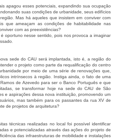
tuais apagou esses potenciais, expandindo sua ocupação
abandonando suas condições de urbanidade, seus edifícios
 região.
Mas há aqueles que insistem em conviver com
tais que ameaçam as condições de habitabilidade nas
onviver com as preexistências?
é oportuno nesse sentido, pois nos provoca a imaginar
assado.
 nova sede do CAU será implantada, isto é, a região do
tender o projeto como parte da requalificação do centro
 urbanidade por meio de uma série de renovações que,
icos intrínsecos à região.
Instiga ainda, o fato de uma
 de Ramos de Azevedo para ser o Banco Português e que
sitadas, se transformar hoje na sede do CAU de São
s e aspirações dessa nova instituição, promovendo um
usuários, mas também para os passantes da rua XV de
e de projetos de arquitetura?
tas técnicas realizadas no local foi possível identificar
adas e potencializadas através das ações do projeto de
iciência das infraestruturas de mobilidade e instalações