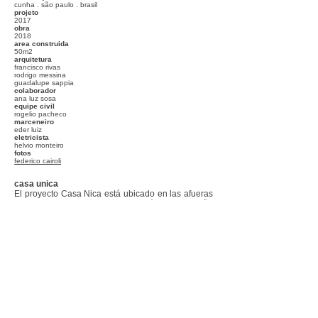
cunha . são paulo . brasil
projeto
2017
obra
2018
area construida
50m2
arquitetura
francisco rivas
rodrigo messina
guadalupe sappia
colaborador
ana luz sosa
equipe civil
rogelio pacheco
marceneiro
eder luiz
eletricista
helvio monteiro
fotos
federico cairoli
casa unica
El proyecto Casa Nica está ubicado en las afueras
de la ciudad de Cunha, a 250 kilómetros de São
Paulo. Nos pidieron renovar una residencia de
50m2. Debido a la legislación ambiental local, no
es posible construir nuevas obras en la región
cercana a los ríos y, por lo tanto, fue necesario
preservar los volúmenes existentes.
Para lograr esto, en el proyecto Casa Nica
construimos nuevas fachadas siguiendo la periferia
de la casa antigua, la cual fue demolida para
reutilizar los ladrillos para construir los tabiques
internos de la nueva casa. Para lograr una mejor
calidad espacial se buscó referencia en la tipología