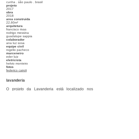
cunha . são paulo . brasil
projeto
2017
obra
2018
area construida
22,60m²
arquitetura
francisco rivas
rodrigo messina
guadalupe sappia
colaborador
ana luz sosa
equipe civil
rogelio pacheco
marceneiro
eder luiz
eletricista
helvio monteiro
fotos
federico cairoli
lavanderia
O projeto da Lavanderia está localizado nos
arredores da cidade de Cunha, há 250km de São
Paulo. Nos foi pedido fazer uma lavanderia onde
antes havia uma construção de uma horta.
Devido a legislação ambiental local, não é possível
construir obras novas na região próxima aos rios e,
portanto, foi necessário preservar a volumetria
existente. Para isso, aproveitamos o embasamento
existente e construímos dois volumes laterais
soltos do chão para dificultar o acumulo de
umidade e entrada de animais em um ambiente